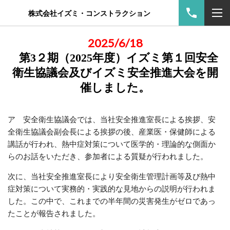
株式会社イズミ・コンストラクション
2025/6/18
第
3
２期（
2025
年度）イズミ第１回安全
衛生協議会及びイズミ安全推進大会を開
催
しました。
ア 安全衛生協議会では、当社安全推進室長による挨拶、安
全衛生協議会副会長による挨
拶の後、産業医・保健師による
講話が行われ、熱中症対策について医学的・理論的な側面か
らのお話をいただき、参加者による質疑が行われました。
次に、当社安全推進室長により安全衛生管理計画等及び熱中
症対策について実務的・実践的な見地からの説明が行われま
した。この中で、これまでの半年間の災害発生がゼロであっ
たことが報告されました。