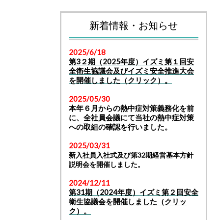
新着情報・お知らせ
2025/6/18
第3２期（2025年度）イズミ第１回安
全衛生協議会及びイズミ安全推進大会
を開催
しました（クリック）。
2025/05/30
本年６月からの熱中症対策義務化を前
に、全社員会議にて当社の熱中症対策
への取組
の確認を行いました。
2025/03/31
新入社員入社式及び第
32
期経営基本方針
説明会を開催しました。
2024/12/11
第31期（2024年度）イズミ第２回安全
衛生協議会を開催しました（クリッ
ク）
。