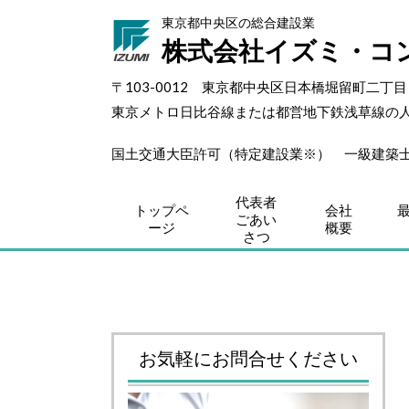
東京都中央区の総合建設業
株式会社イズミ・コ
〒103-0012 東京都中央区日本橋堀留町二丁
東京メトロ日比谷線または都営地下鉄浅草線の
国土交通大臣許可（特定建設業※） 一級建
代表者
トップペ
会社
ごあい
ージ
概要
さつ
お気軽にお問合せください