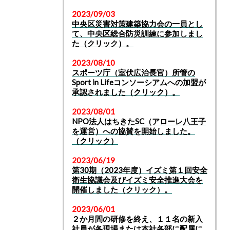
2023/09/03
中央区災害対策建築協力会の一員とし
て、中央区総合防災訓練に参加しまし
た（クリック）。
2023/08/10
スポーツ庁（室伏広治長官）所管の
Sport in Lifeコンソーシアムへの加盟が
承認されました
（クリック）。
2023/08/01
NPO法人はちきたSC（アローレ八王子
を運営）への協賛を開始しました。
（クリック）
2023/06/19
第30期（2023年度）イズミ第１回安全
衛生協議会及びイズミ安全推進大会を
開催しました（クリック）。
2023/06/01
２か月間の研修を終え、１１名の新入
社員が各現場または本社各部に配属に