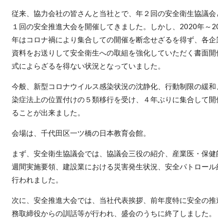
従来、協力会社の皆さんと当社とで、年２回の安全衛生協議会
１回の安全推進大会を開催してきました。しかし、2020年～20
年はコロナ禍により集合しての開催を断念せざるを得ず、各企
資料をお送りして安全衛生への取組を強化していただく書面開
式によらざるを得ない状況となっていました。
今般、新型コロナウイルス感染状況の沈静化、行動制限の緩和
染症法上の位置付けの５類移行を受け、４年ぶりに集合して開
ることが出来ました。
会場は、千代田区一ツ橋の日本教育会館。
まず、安全衛生協議会では、協議会三役の紹介、産業医・保健
週間実施要領、建設業における災害発生状況、安全パトロール
行われました。
次に、安全推進大会では、当社代表挨拶、前年度特に安全の推
務取締役からの訓話等が行われ、盛会のうちに終了しました。