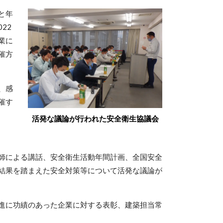
と年
22
業に
催方
、感
催す
活発な議論が行われた安全衛生協議会
師による講話、安全衛生活動年間計画、全国安全
結果を踏まえた安全対策等について活発な議論が
進に功績のあった企業に対する表彰、建築担当常