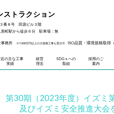
ンストラクション
目３番８号 田源ビル３階
人形町駅から徒歩６分 駐車場：無
ISO品質・環境規格取得（90
築士事務所
※7,000万円以上の大規模工事も受注可
最近の主な工事
経営
SDGｓへの
採用のご
実績
理念
取組
案内
第30期（2023年度）イズ
及びイズミ安全推進大会