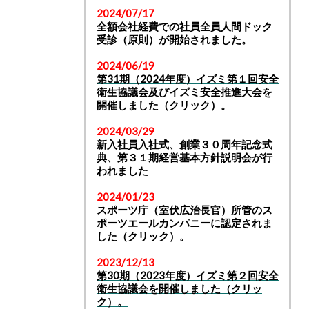
2024/07/17
全額会社経費での社員全員人間ドック
受診（原則）が開始されました。
2024/06/19
第31期（2024年度）イズミ第１回安全
衛生協議会及びイズミ安全推進大会を
開催しました（クリック）
。
2024/03/29
新入社員入社式、創業３０周年記念式
典、第３１期経営基本方針説明会が行
われました
2024/01/23
スポーツ庁（室伏広治長官）所管のス
ポーツエールカンパニーに認定されま
した（クリック）
。
2023/12/13
第30期（2023年度）イズミ第２回安全
衛生協議会を開催しました（クリッ
ク）。